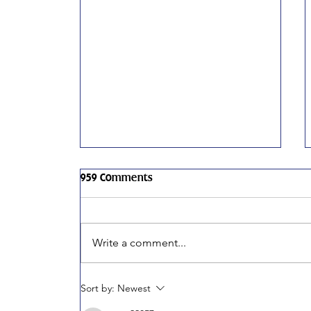
959 Comments
Write a comment...
Carabram Land
Sort by:
Newest
Acknowledgement