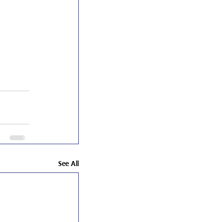
See All