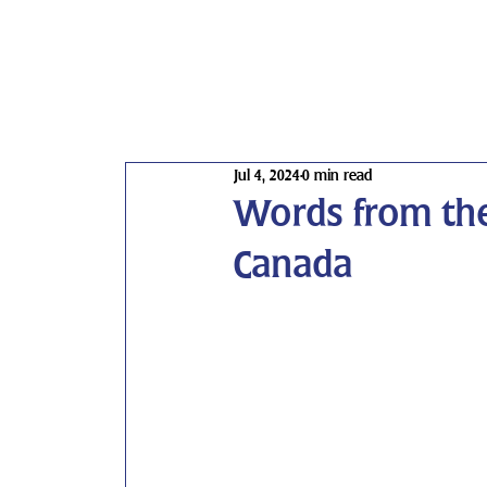
Jul 4, 2024
0 min read
Words from the
Canada