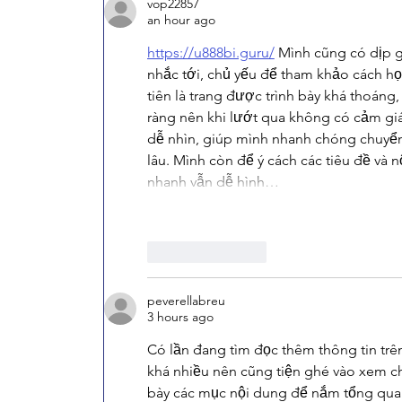
vop22857
an hour ago
https://u888bi.guru/
 Mình cũng có dịp g
nhắc tới, chủ yếu để tham khảo cách họ
tiên là trang được trình bày khá thoáng
ràng nên khi lướt qua không có cảm giá
dễ nhìn, giúp mình nhanh chóng chuyể
lâu. Mình còn để ý cách các tiêu đề và 
nhanh vẫn dễ hình…
Like
Reply
peverellabreu
3 hours ago
Có lần đang tìm đọc thêm thông tin trên
khá nhiều nên cũng tiện ghé vào xem cho
bày các mục nội dung để nắm tổng qua