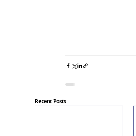
Recent Posts