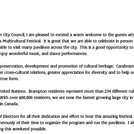
 City Council, I am pleased to extend a warm welcome to the guests att
lticultural Festival.  It is great that we are able to celebrate in person 
 able to visit many pavilions across the city.  This is a good opportunity t
, enjoy wonderful music, and dance performances.
reservation, development and promotion of cultural heritage.  Carabram
er cross-cultural relations, greater appreciation for diversity and to help u
 true form.
 United Nations.  Brampton residents represent more than 234 different cul
ith over 600,000 residents, we are now the fastest growing large city in
 in Canada.
irectors for all their dedication and effort to host this amazing festival. 
erously of their time to organize the program and run the pavilions.  I a
g this weekend possible.