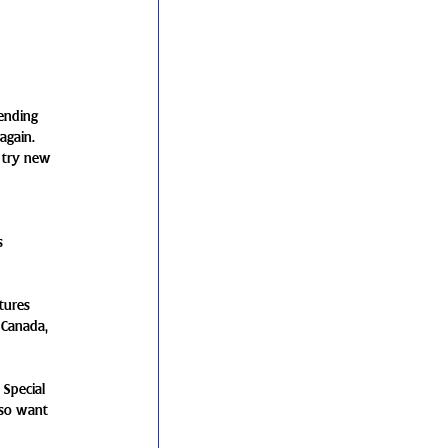
ending 
again.  
o try new 
 
s 
tures 
 Canada, 
 Special 
lso want 