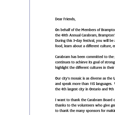
Dear Friends,
On behalf of the Members of Brampton
the 40th Annual Carabram, Brampton’s Mu
During this 3-day festival, you will be
food, learn about a different culture
Carabram has been committed to the p
continues to achieve its goal of strong
highlight the different cultures in their
Our city’s mosaic is as diverse as the
and speak more than 115 languages.  W
the 4th largest city in Ontario and 9th
I want to thank the Carabram Board of D
thanks to the volunteers who give gen
to thank the many sponsors for makin