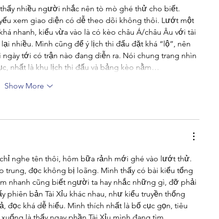
thấy nhiều người nhắc nên tò mò ghé thử cho biết. 
yếu xem giao diện có dễ theo dõi không thôi. Lướt một 
khá nhanh, kiểu vừa vào là có kèo châu Á/châu Âu với tài 
ại nhiều. Mình cũng để ý lịch thi đấu đặt khá “lộ”, nên 
i ngày tới có trận nào đang diễn ra. Nói chung trang nhìn 
c, nhất là khu lịch thi đấu và bảng kèo nằm…
Show More
chỉ nghe tên thôi, hôm bữa rảnh mới ghé vào lướt thử. 
 trung, đọc không bị loãng. Mình thấy có bài kiểu tổng 
em nhanh cũng biết người ta hay nhắc những gì, đỡ phải 
y phiên bản Tài Xỉu khác nhau, như kiểu truyền thống 
, đọc khá dễ hiểu. Mình thích nhất là bố cục gọn, tiêu 
 xuống là thấy ngay phần Tài Xỉu mình đang tìm.