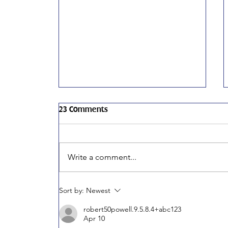
23 Comments
Write a comment...
Carabram Land
Sort by:
Newest
Acknowledgement
robert50powell.9.5.8.4+abc123
Apr 10