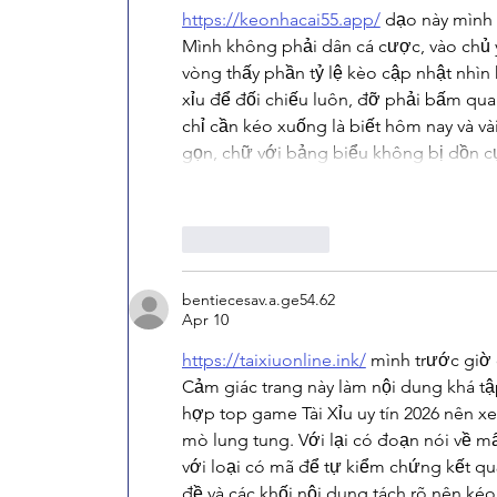
https://keonhacai55.app/
 dạo này mình 
Mình không phải dân cá cược, vào chủ 
vòng thấy phần tỷ lệ kèo cập nhật nhìn 
xỉu để đối chiếu luôn, đỡ phải bấm qua l
chỉ cần kéo xuống là biết hôm nay và và
gọn, chữ với bảng biểu không bị dồn cụ
Like
Reply
bentiecesav.a.ge54.62
Apr 10
https://taixiuonline.ink/
 mình trước giờ 
Cảm giác trang này làm nội dung khá tập
hợp top game Tài Xỉu uy tín 2026 nên x
mò lung tung. Với lại có đoạn nói về mấ
với loại có mã để tự kiểm chứng kết quả
đề và các khối nội dung tách rõ nên kéo