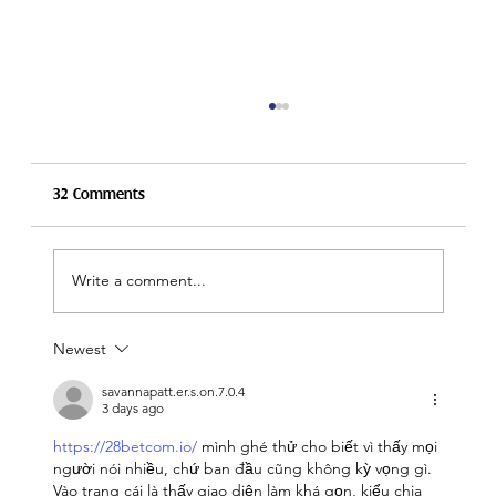
32 Comments
Write a comment...
President's Message for Carabram 2026
Newest
savannapatt.er.s.on.7.0.4
3 days ago
https://28betcom.io/
 mình ghé thử cho biết vì thấy mọi 
người nói nhiều, chứ ban đầu cũng không kỳ vọng gì. 
Vào trang cái là thấy giao diện làm khá gọn, kiểu chia 