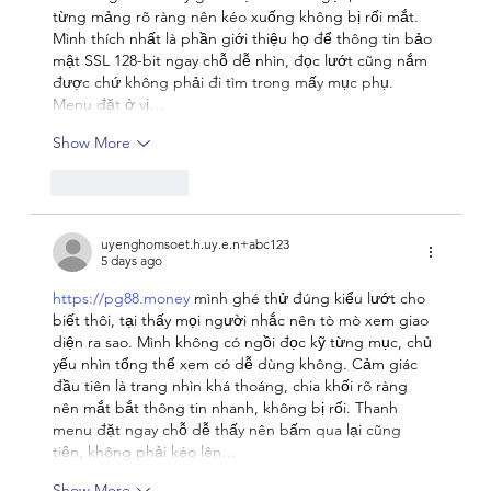
từng mảng rõ ràng nên kéo xuống không bị rối mắt. 
Mình thích nhất là phần giới thiệu họ để thông tin bảo 
mật SSL 128-bit ngay chỗ dễ nhìn, đọc lướt cũng nắm 
được chứ không phải đi tìm trong mấy mục phụ. 
Menu đặt ở vị…
Show More
Like
Reply
uyenghomsoet.h.uy.e.n+abc123
5 days ago
https://pg88.money
 mình ghé thử đúng kiểu lướt cho 
biết thôi, tại thấy mọi người nhắc nên tò mò xem giao 
diện ra sao. Mình không có ngồi đọc kỹ từng mục, chủ 
yếu nhìn tổng thể xem có dễ dùng không. Cảm giác 
đầu tiên là trang nhìn khá thoáng, chia khối rõ ràng 
nên mắt bắt thông tin nhanh, không bị rối. Thanh 
menu đặt ngay chỗ dễ thấy nên bấm qua lại cũng 
tiện, không phải kéo lên…
Show More