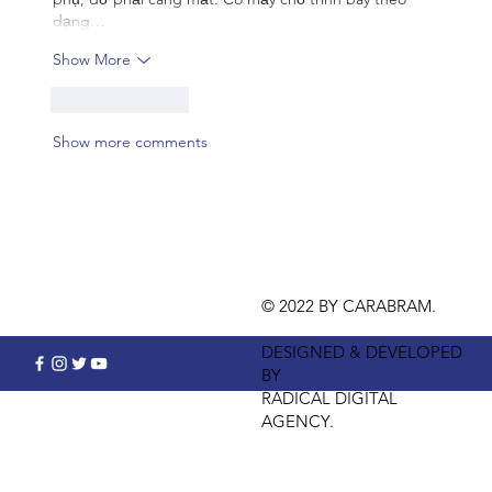
dạng…
Show More
Like
Reply
Show more comments
© 2022 BY CARABRAM.
DESIGNED & DEVELOPED
SUBSCRIBE
BY
RADICAL DIGITAL
AGENCY.