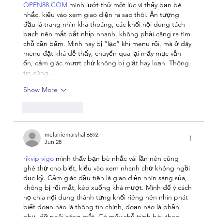
OPEN88.COM
 mình lướt thử một lúc vì thấy bạn bè 
nhắc, kiểu vào xem giao diện ra sao thôi. Ấn tượng 
đầu là trang nhìn khá thoáng, các khối nội dung tách 
bạch nên mắt bắt nhịp nhanh, không phải căng ra tìm 
chỗ cần bấm. Mình hay bị “lạc” khi menu rối, mà ở đây 
menu đặt khá dễ thấy, chuyển qua lại mấy mục vẫn 
ổn, cảm giác mượt chứ không bị giật hay loạn. Thông 
tin cũng…
Show More
Like
Reply
melaniemarshall6592
Jun 28
rikvip vigo
 mình thấy bạn bè nhắc vài lần nên cũng 
ghé thử cho biết, kiểu vào xem nhanh chứ không ngồi 
đọc kỹ. Cảm giác đầu tiên là giao diện nhìn sáng sủa, 
không bị rối mắt, kéo xuống khá mượt. Mình để ý cách 
họ chia nội dung thành từng khối riêng nên nhìn phát 
biết đoạn nào là thông tin chính, đoạn nào là phần 
phụ, đỡ phải căng mắt. Có mấy chỗ trình bày theo 