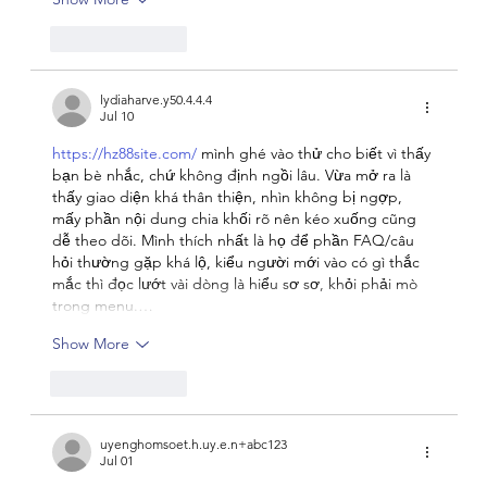
Like
Reply
lydiaharve.y50.4.4.4
Jul 10
https://hz88site.com/
 mình ghé vào thử cho biết vì thấy 
bạn bè nhắc, chứ không định ngồi lâu. Vừa mở ra là 
thấy giao diện khá thân thiện, nhìn không bị ngợp, 
mấy phần nội dung chia khối rõ nên kéo xuống cũng 
dễ theo dõi. Mình thích nhất là họ để phần FAQ/câu 
hỏi thường gặp khá lộ, kiểu người mới vào có gì thắc 
mắc thì đọc lướt vài dòng là hiểu sơ sơ, khỏi phải mò 
trong menu.…
Show More
Like
Reply
uyenghomsoet.h.uy.e.n+abc123
Jul 01